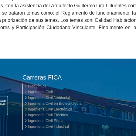
s, con la asistencia del Arquitecto Guillermo Lira Cifuentes como
se trataron temas como: el Reglamento de funcionamiento, l
a priorización de sus temas. Los temas son: Calidad Habitaciona
res y Participación Ciudadana Vinculante. Finalmente en la
Carreras FICA
Bioquímica
Ingeniería Civil
Ingeniería Civil Ambiental
Ingeniería Civil en Biotecnología
Ingeniería Civil Electrónica
Ingeniería Civil Eléctrica
Ingeniería Civil Física
Ingeniería Civil Industrial