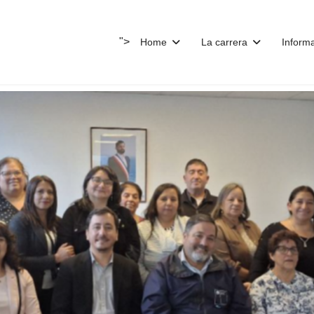
">
Home
La carrera
Inform