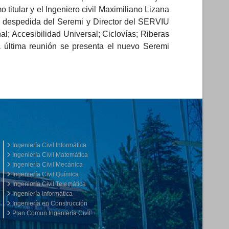
 titular y el Ingeniero civil Maximiliano Lizana
a despedida del Seremi y Director del SERVIU
l; Accesibilidad Universal; Ciclovías; Riberas
 última reunión se presenta el nuevo Seremi
Ingeniería Civil Informática
Ingeniería Civil Matemática
Ingeniería Civil Mecánica
Ingeniería Civil Química
Ingeniería Civil Telemática
Ingeniería Informática
Ingeniería en Construcción
Plan Comun Ingeniería Civil